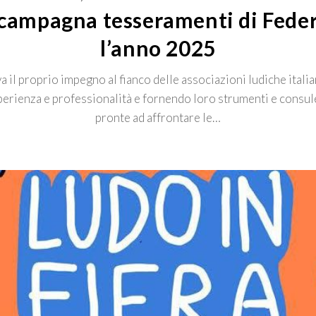
 campagna tesseramenti di Fede
l’anno 2025
 il proprio impegno al fianco delle associazioni ludiche ital
perienza e professionalità e fornendo loro strumenti e consu
pronte ad affrontare le…