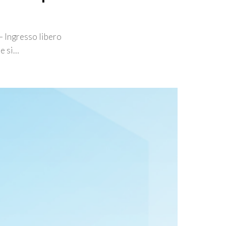
– Ingresso libero
he si…