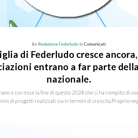
By
Redazione Federludo
in
Comunicati
glia di Federludo cresce ancora,
iazioni entrano a far parte dell
nazionale.
inano e con esse la fine di questo 2024 che ci ha riempito di sod
mini di progetti realizzati sia in termini di crescita.Proprio ne