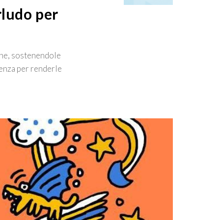
rludo per
iane, sostenendole
lenza per renderle