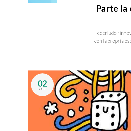
Parte la
Federludo rinnova
con la propria es
02
OTT