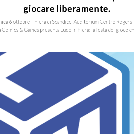
giocare liberamente.
ica 6 ottobre – Fiera di Scandicci Auditorium Centro Rogers 
 Comics & Games presenta Ludo in Fiera: la festa del gioco c