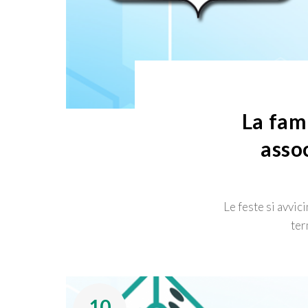
La fami
assoc
Le feste si avvic
ter
10