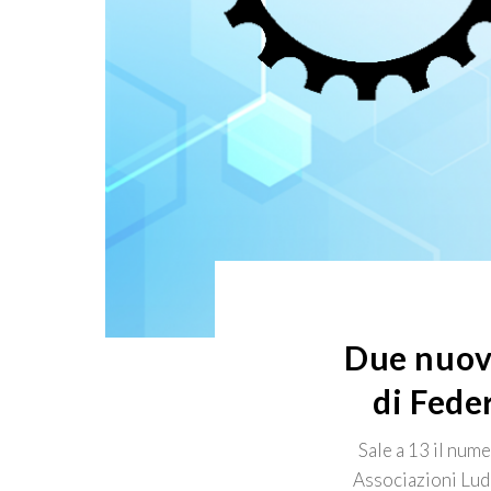
Due nuove
di Fede
Sale a 13 il num
Associazioni Ludi