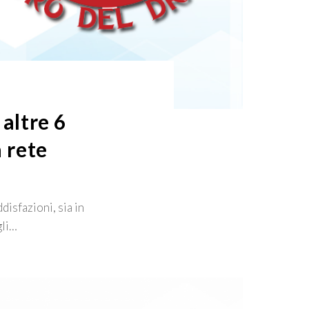
 altre 6
a rete
disfazioni, sia in
gli…