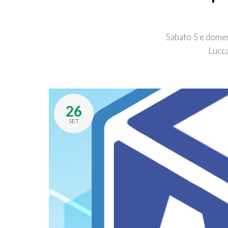
Sabato 5 e domen
Lucca
26
SET